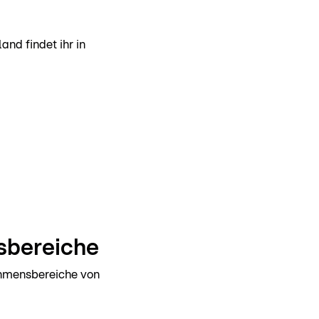
!
nd findet ihr in
sbereiche
ehmensbereiche von