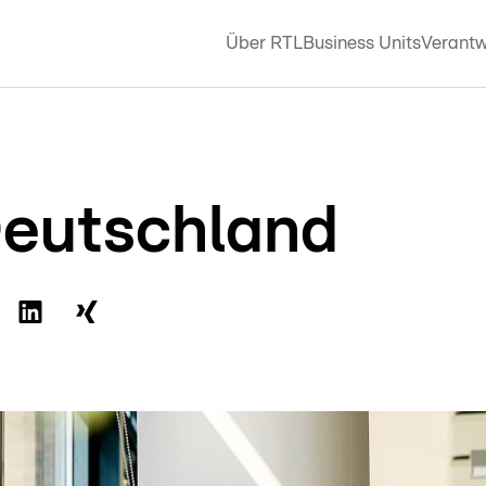
Über RTL
Business Units
Verantw
eutschland