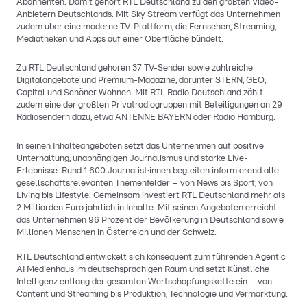
Abonnenten. Damit gehört RTL Deutschland zu den größten Video-
Anbietern Deutschlands. Mit Sky Stream verfügt das Unternehmen
zudem über eine moderne TV-Plattform, die Fernsehen, Streaming,
Mediatheken und Apps auf einer Oberfläche bündelt.
Zu RTL Deutschland gehören 37 TV-Sender sowie zahlreiche
Digitalangebote und Premium-Magazine, darunter STERN, GEO,
Capital und Schöner Wohnen. Mit RTL Radio Deutschland zählt
zudem eine der größten Privatradiogruppen mit Beteiligungen an 29
Radiosendern dazu, etwa ANTENNE BAYERN oder Radio Hamburg.
In seinen Inhalteangeboten setzt das Unternehmen auf positive
Unterhaltung, unabhängigen Journalismus und starke Live-
Erlebnisse. Rund 1.600 Journalist:innen begleiten informierend alle
gesellschaftsrelevanten Themenfelder – von News bis Sport, von
Living bis Lifestyle. Gemeinsam investiert RTL Deutschland mehr als
2 Milliarden Euro jährlich in Inhalte. Mit seinen Angeboten erreicht
das Unternehmen 96 Prozent der Bevölkerung in Deutschland sowie
Millionen Menschen in Österreich und der Schweiz.
RTL Deutschland entwickelt sich konsequent zum führenden Agentic
AI Medienhaus im deutschsprachigen Raum und setzt Künstliche
Intelligenz entlang der gesamten Wertschöpfungskette ein – von
Content und Streaming bis Produktion, Technologie und Vermarktung.