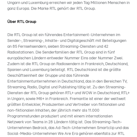
Ungarn und Luxemburg erreichen wir jeden Tag Millionen Menschen in
ganz Europa. Die Marke RTL gehört der RTL Group.
Über RTL Group
Die RTL Group ist ein führendes Entertainment-Unternehmen im
Sender-, Streaming-, Inhalte- und Digitalgeschäft mit Beteiligungen
an 85 Fernsehsendern, sieben Streaming-Diensten und 42
Radiostationen. Die Senderfamilien der RTL Group sind in fünf
europäischen Ländern entweder Nummer Eins oder Nummer Zwei.
Zudem ist die RTL Group an Radiosendern in Frankreich, Deutschland,
Spanien und Luxemburg beteiligt. RTL Deutschland ist die größte
Geschäftseinheit der Gruppe und das führende
Entertainmentunternehmen in Deutschland, das in den Bereichen TV,
Streaming, Radio, Digital und Publishing tätig ist. Zu den Streaming-
Diensten der RTL Group gehören RTL+ und WOW in Deutschland, RTL+
in Ungarn, sowie M6+ in Frankreich. Fremantle ist einer der weltweit
größten Entwickler, Produzenten und Vertreiber von fiktionalen und
non-fiktionalen Inhalten, der jährlich mehr als 11.000
Programmstunden produziert und mit einem internationalen
Netzwerk von Teams in 28 Ländern tätig ist. Das Streaming-Tech-
Unternehmen Bedrock, das Ad-Tech-Unternehmen Smartclip und das
Social-Media-Unternehmen We Are Era gehören ebenfalls zur RTL