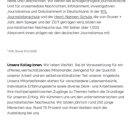
News und Geschichten. Wir bieten die schlagkräftigste journalistische
Unit für crossmediale Nachrichten, Infotainment, investigativen
Journalismus und Dokutainment in Deutschland. In der
RTL
Journalistenschule
und der
Henri-Nannen-Schule
, die von Gruner +
Jahr, dem Spiegel und der ZEIT getragen wird, bilden wir
journalistischen Nachwuchs aus. Mit bisher über 1.000
Absolvent:innen prägen wir den deutschen Journalismus mit.
*GTK, Stand 31.12.2025
Unsere Kolleg:innen.
Wir leben Vielfalt. Sie ist Voraussetzung für ein
offenes, wertschätzendes Miteinander, zwingend für die Qualität
unserer Arbeit und ein selbstverständlicher Teil unserer Angebote.
Unsere Mitarbeitenden stehen für verschiedene Lebensentwürfe,
individuelle Erfahrungswerte sowie diverse Denk- und Arbeitsweisen.
Ihre multiperspektivischen Zugänge zu Themen liefern die Grundlage
für unseren Erfolg. Wir kümmern uns um den unternehmerischen und
journalistischen Nachwuchs. Wir bilden jährlich rund 250 junge
Menschen aus. Rund 75 Prozent von ihnen bleiben nach der
Ausbildung bei uns.