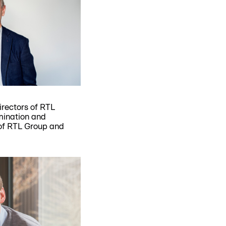
irectors of RTL
mination and
f RTL Group and