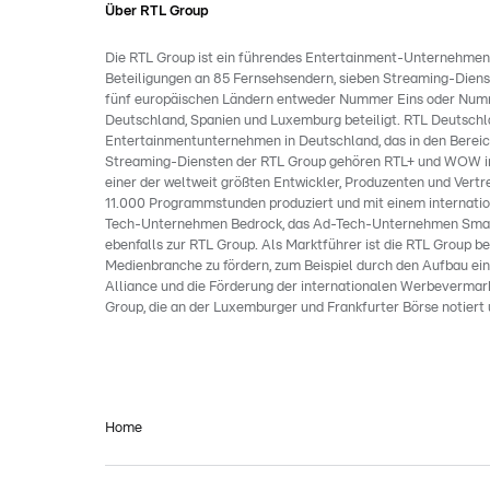
Über RTL Group
Die RTL Group ist ein führendes Entertainment-Unternehmen i
Beteiligungen an 85 Fernsehsendern, sieben Streaming-Dienst
fünf europäischen Ländern entweder Nummer Eins oder Numme
Deutschland, Spanien und Luxemburg beteiligt. RTL Deutschla
Entertainmentunternehmen in Deutschland, das in den Bereichen
Streaming-Diensten der RTL Group gehören RTL+ und WOW in D
einer der weltweit größten Entwickler, Produzenten und Vertrei
11.000 Programmstunden produziert und mit einem internatio
Tech-Unternehmen Bedrock, das Ad-Tech-Unternehmen Smar
ebenfalls zur RTL Group. Als Marktführer ist die RTL Group b
Medienbranche zu fördern, zum Beispiel durch den Aufbau ei
Alliance und die Förderung der internationalen Werbevermar
Group, die an der Luxemburger und Frankfurter Börse notiert 
Home