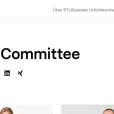
Über RTL
Business Units
Verantw
 Committee