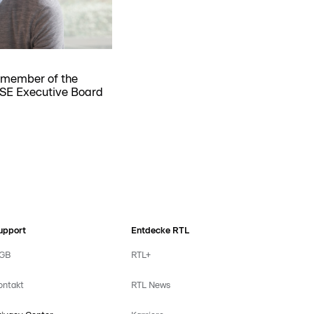
d member of the
E Executive Board
upport
Entdecke RTL
GB
RTL+
ontakt
RTL News