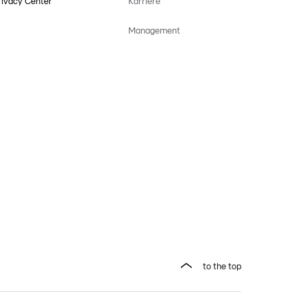
rivacy Center
Karriere
Management
to the top