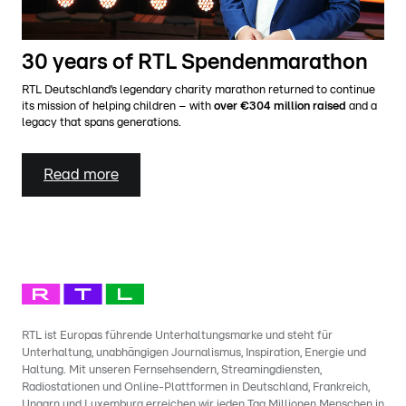
30 years of RTL Spendenmarathon
RTL Deutschland’s legendary charity marathon returned to continue
its mission of helping children – with
over €304 million raised
and a
legacy that spans generations.
Read more
RTL ist Europas führende Unterhaltungsmarke und steht für
Unterhaltung, unabhängigen Journalismus, Inspiration, Energie und
Haltung. Mit unseren Fernsehsendern, Streamingdiensten,
Radiostationen und Online-Plattformen in Deutschland, Frankreich,
Ungarn und Luxemburg erreichen wir jeden Tag Millionen Menschen in