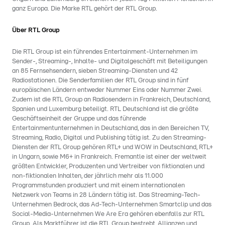
ganz Europa. Die Marke RTL gehört der RTL Group.
Über RTL Group
Die RTL Group ist ein führendes Entertainment-Unternehmen im
Sender-, Streaming-, Inhalte- und Digitalgeschäft mit Beteiligungen
an 85 Fernsehsendern, sieben Streaming-Diensten und 42
Radiostationen. Die Senderfamilien der RTL Group sind in fünf
europäischen Ländern entweder Nummer Eins oder Nummer Zwei.
Zudem ist die RTL Group an Radiosendern in Frankreich, Deutschland,
Spanien und Luxemburg beteiligt. RTL Deutschland ist die größte
Geschäftseinheit der Gruppe und das führende
Entertainmentunternehmen in Deutschland, das in den Bereichen TV,
Streaming, Radio, Digital und Publishing tätig ist. Zu den Streaming-
Diensten der RTL Group gehören RTL+ und WOW in Deutschland, RTL+
in Ungarn, sowie M6+ in Frankreich. Fremantle ist einer der weltweit
größten Entwickler, Produzenten und Vertreiber von fiktionalen und
non-fiktionalen Inhalten, der jährlich mehr als 11.000
Programmstunden produziert und mit einem internationalen
Netzwerk von Teams in 28 Ländern tätig ist. Das Streaming-Tech-
Unternehmen Bedrock, das Ad-Tech-Unternehmen Smartclip und das
Social-Media-Unternehmen We Are Era gehören ebenfalls zur RTL
Group. Als Marktführer ist die RTL Group bestrebt, Allianzen und