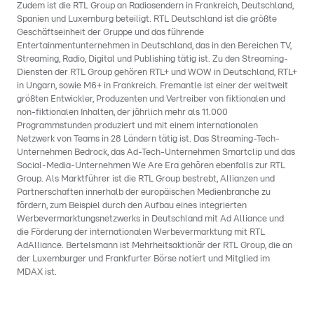
Zudem ist die RTL Group an Radiosendern in Frankreich, Deutschland,
Spanien und Luxemburg beteiligt. RTL Deutschland ist die größte
Geschäftseinheit der Gruppe und das führende
Entertainmentunternehmen in Deutschland, das in den Bereichen TV,
Streaming, Radio, Digital und Publishing tätig ist. Zu den Streaming-
Diensten der RTL Group gehören RTL+ und WOW in Deutschland, RTL+
in Ungarn, sowie M6+ in Frankreich. Fremantle ist einer der weltweit
größten Entwickler, Produzenten und Vertreiber von fiktionalen und
non-fiktionalen Inhalten, der jährlich mehr als 11.000
Programmstunden produziert und mit einem internationalen
Netzwerk von Teams in 28 Ländern tätig ist. Das Streaming-Tech-
Unternehmen Bedrock, das Ad-Tech-Unternehmen Smartclip und das
Social-Media-Unternehmen We Are Era gehören ebenfalls zur RTL
Group. Als Marktführer ist die RTL Group bestrebt, Allianzen und
Partnerschaften innerhalb der europäischen Medienbranche zu
fördern, zum Beispiel durch den Aufbau eines integrierten
Werbevermarktungsnetzwerks in Deutschland mit Ad Alliance und
die Förderung der internationalen Werbevermarktung mit RTL
AdAlliance. Bertelsmann ist Mehrheitsaktionär der RTL Group, die an
der Luxemburger und Frankfurter Börse notiert und Mitglied im
MDAX ist.