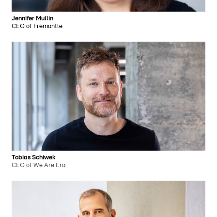
Jennifer Mullin
CEO of Fremantle
Tobias Schiwek
CEO of We Are Era