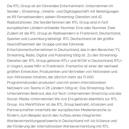
Die RTL Group ist ein führendes Entertainment-Unternehmen im
Sender-, Streaming-, Inhalte- und Digitalgeschäft mit Beteiligungen
an 85 Fernsehsendern, sieben Streaming-Diensten und 42
Radiostationen. Die Senderfamilien der RTL Group sind in fünf
europäischen Ländern entweder Nummer Eins oder Nummer Zwei.
Zudem ist die RTL Group an Radiosendern in Frankreich, Deutschland,
Spanien und Luxemburg beteiligt. RTL Deutschland ist die größte
Geschäftseinheit der Gruppe und das führende
Entertainmentunternehmen in Deutschland, das in den Bereichen TV,
Streaming, Radio, Digital und Publishing tätig ist. Zu den Streaming-
Diensten der RTL Group gehören RTL+ und WOW in Deutschland, RTL+
in Ungarn, sowie M6+ in Frankreich. Fremantle ist einer der weltweit
größten Entwickler, Produzenten und Vertreiber von fiktionalen und
non-fiktionalen Inhalten, der jährlich mehr als 11.000
Programmstunden produziert und mit einem internationalen
Netzwerk von Teams in 28 Ländern tätig ist. Das Streaming-Tech-
Unternehmen Bedrock, das Ad-Tech-Unternehmen Smartclip und das
Social-Media-Unternehmen We Are Era gehören ebenfalls zur RTL
Group. Als Marktführer ist die RTL Group bestrebt, Allianzen und
Partnerschaften innerhalb der europäischen Medienbranche zu
fördern, zum Beispiel durch den Aufbau eines integrierten
Werbevermarktungsnetzwerks in Deutschland mit Ad Alliance und
die Förderung der internationalen Werbevermarktung mit RTL