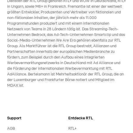
Diensten der RTL Group gehören RTL+ und WOW in Deutschland, RTL+
in Ungarn, sowie M6+ in Frankreich. Fremantle ist einer der weltweit
größten Entwickler, Produzenten und Vertreiber von fiktionalen und
non-fiktionalen Inhalten, der jährlich mehr als 11.000
Programmstunden produziert und mit einem internationalen
Netzwerk von Teams in 28 Ländern tätig ist. Das Streaming-Tech-
Unternehmen Bedrock, das Ad-Tech-Unternehmen Smartclip und das
Social-Media-Unternehmen We Are Era gehören ebenfalls zur RTL
Group. Als Marktführer ist die RTL Group bestrebt, Allianzen und
Partnerschaften innerhalb der europäischen Medienbranche zu
fördern, zum Beispiel durch den Aufbau eines integrierten
Werbevermarktungsnetzwerks in Deutschland mit Ad Alliance und
die Förderung der internationalen Werbevermarktung mit RTL
AdAlliance. Bertelsmann ist Mehrheitsaktionär der RTL Group, die an
der Luxemburger und Frankfurter Börse notiert und Mitglied im
MDAX ist.
Support
Entdecke RTL
AGB
RTL+