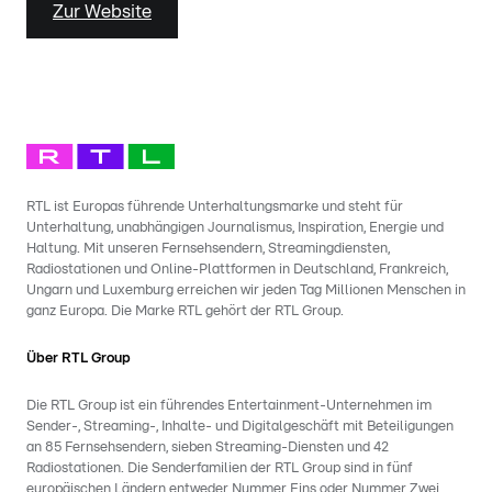
Zur Website
RTL ist Europas führende Unterhaltungsmarke und steht für
Unterhaltung, unabhängigen Journalismus, Inspiration, Energie und
Haltung. Mit unseren Fernsehsendern, Streamingdiensten,
Radiostationen und Online-Plattformen in Deutschland, Frankreich,
Ungarn und Luxemburg erreichen wir jeden Tag Millionen Menschen in
ganz Europa. Die Marke RTL gehört der RTL Group.
Über RTL Group
Die RTL Group ist ein führendes Entertainment-Unternehmen im
Sender-, Streaming-, Inhalte- und Digitalgeschäft mit Beteiligungen
an 85 Fernsehsendern, sieben Streaming-Diensten und 42
Radiostationen. Die Senderfamilien der RTL Group sind in fünf
europäischen Ländern entweder Nummer Eins oder Nummer Zwei.