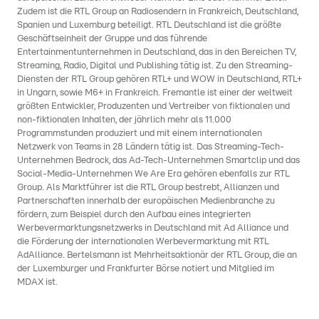
Zudem ist die RTL Group an Radiosendern in Frankreich, Deutschland,
Spanien und Luxemburg beteiligt. RTL Deutschland ist die größte
Geschäftseinheit der Gruppe und das führende
Entertainmentunternehmen in Deutschland, das in den Bereichen TV,
Streaming, Radio, Digital und Publishing tätig ist. Zu den Streaming-
Diensten der RTL Group gehören RTL+ und WOW in Deutschland, RTL+
in Ungarn, sowie M6+ in Frankreich. Fremantle ist einer der weltweit
größten Entwickler, Produzenten und Vertreiber von fiktionalen und
non-fiktionalen Inhalten, der jährlich mehr als 11.000
Programmstunden produziert und mit einem internationalen
Netzwerk von Teams in 28 Ländern tätig ist. Das Streaming-Tech-
Unternehmen Bedrock, das Ad-Tech-Unternehmen Smartclip und das
Social-Media-Unternehmen We Are Era gehören ebenfalls zur RTL
Group. Als Marktführer ist die RTL Group bestrebt, Allianzen und
Partnerschaften innerhalb der europäischen Medienbranche zu
fördern, zum Beispiel durch den Aufbau eines integrierten
Werbevermarktungsnetzwerks in Deutschland mit Ad Alliance und
die Förderung der internationalen Werbevermarktung mit RTL
AdAlliance. Bertelsmann ist Mehrheitsaktionär der RTL Group, die an
der Luxemburger und Frankfurter Börse notiert und Mitglied im
MDAX ist.