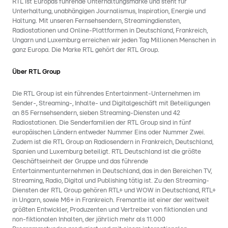
RTL ist Europas führende Unterhaltungsmarke und steht für
Unterhaltung, unabhängigen Journalismus, Inspiration, Energie und
Haltung. Mit unseren Fernsehsendern, Streamingdiensten,
Radiostationen und Online-Plattformen in Deutschland, Frankreich,
Ungarn und Luxemburg erreichen wir jeden Tag Millionen Menschen in
ganz Europa. Die Marke RTL gehört der RTL Group.
Über RTL Group
Die RTL Group ist ein führendes Entertainment-Unternehmen im
Sender-, Streaming-, Inhalte- und Digitalgeschäft mit Beteiligungen
an 85 Fernsehsendern, sieben Streaming-Diensten und 42
Radiostationen. Die Senderfamilien der RTL Group sind in fünf
europäischen Ländern entweder Nummer Eins oder Nummer Zwei.
Zudem ist die RTL Group an Radiosendern in Frankreich, Deutschland,
Spanien und Luxemburg beteiligt. RTL Deutschland ist die größte
Geschäftseinheit der Gruppe und das führende
Entertainmentunternehmen in Deutschland, das in den Bereichen TV,
Streaming, Radio, Digital und Publishing tätig ist. Zu den Streaming-
Diensten der RTL Group gehören RTL+ und WOW in Deutschland, RTL+
in Ungarn, sowie M6+ in Frankreich. Fremantle ist einer der weltweit
größten Entwickler, Produzenten und Vertreiber von fiktionalen und
non-fiktionalen Inhalten, der jährlich mehr als 11.000