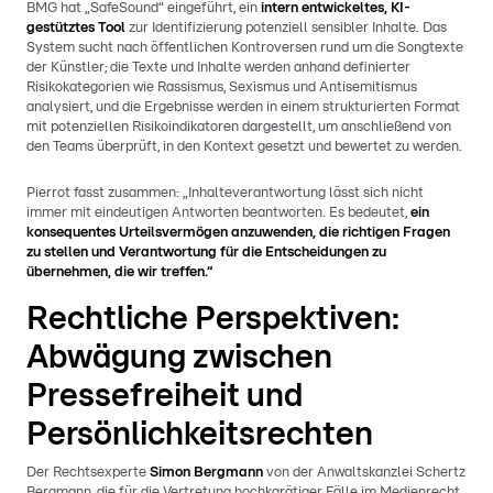
BMG hat „SafeSound“ eingeführt, ein
intern entwickeltes, KI-
gestütztes Tool
zur Identifizierung potenziell sensibler Inhalte. Das
System sucht nach öffentlichen Kontroversen rund um die Songtexte
der Künstler; die Texte und Inhalte werden anhand definierter
Risikokategorien wie Rassismus, Sexismus und Antisemitismus
analysiert, und die Ergebnisse werden in einem strukturierten Format
mit potenziellen Risikoindikatoren dargestellt, um anschließend von
den Teams überprüft, in den Kontext gesetzt und bewertet zu werden.
Pierrot fasst zusammen: „Inhalteverantwortung lässt sich nicht
immer mit eindeutigen Antworten beantworten. Es bedeutet,
ein
konsequentes Urteilsvermögen anzuwenden, die richtigen Fragen
zu stellen und Verantwortung für die Entscheidungen zu
übernehmen, die wir treffen.“
Rechtliche Perspektiven:
Abwägung zwischen
Pressefreiheit und
Persönlichkeitsrechten
Der Rechtsexperte
Simon Bergmann
von der Anwaltskanzlei Schertz
Bergmann, die für die Vertretung hochkarätiger Fälle im Medienrecht