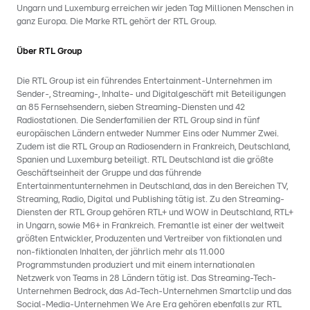
Ungarn und Luxemburg erreichen wir jeden Tag Millionen Menschen in
ganz Europa. Die Marke RTL gehört der RTL Group.
Über RTL Group
Die RTL Group ist ein führendes Entertainment-Unternehmen im
Sender-, Streaming-, Inhalte- und Digitalgeschäft mit Beteiligungen
an 85 Fernsehsendern, sieben Streaming-Diensten und 42
Radiostationen. Die Senderfamilien der RTL Group sind in fünf
europäischen Ländern entweder Nummer Eins oder Nummer Zwei.
Zudem ist die RTL Group an Radiosendern in Frankreich, Deutschland,
Spanien und Luxemburg beteiligt. RTL Deutschland ist die größte
Geschäftseinheit der Gruppe und das führende
Entertainmentunternehmen in Deutschland, das in den Bereichen TV,
Streaming, Radio, Digital und Publishing tätig ist. Zu den Streaming-
Diensten der RTL Group gehören RTL+ und WOW in Deutschland, RTL+
in Ungarn, sowie M6+ in Frankreich. Fremantle ist einer der weltweit
größten Entwickler, Produzenten und Vertreiber von fiktionalen und
non-fiktionalen Inhalten, der jährlich mehr als 11.000
Programmstunden produziert und mit einem internationalen
Netzwerk von Teams in 28 Ländern tätig ist. Das Streaming-Tech-
Unternehmen Bedrock, das Ad-Tech-Unternehmen Smartclip und das
Social-Media-Unternehmen We Are Era gehören ebenfalls zur RTL