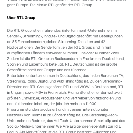
ganz Europa. Die Marke RTL gehört der RTL Group.
Über RTL Group
Die RTL Group ist ein führendes Entertainment-Unternehmen im
Sender-, Streaming-, Inhalte- und Digitalgeschäft mit Beteiligungen
an 85 Fernsehsendern, sieben Streaming-Diensten und 42
Radiostationen. Die Senderfamilien der RTL Group sind in fünf
europäischen Ländern entweder Nummer Eins oder Nummer Zwei.
Zudem ist die RTL Group an Radiosendern in Frankreich, Deutschland,
Spanien und Luxemburg beteiligt. RTL Deutschland ist die größte
Geschäftseinheit der Gruppe und das führende
Entertainmentunternehmen in Deutschland, das in den Bereichen TV,
Streaming, Radio, Digital und Publishing tätig ist. Zu den Streaming-
Diensten der RTL Group gehören RTL+ und WOW in Deutschland, RTL+
in Ungarn, sowie M6+ in Frankreich. Fremantle ist einer der weltweit
größten Entwickler, Produzenten und Vertreiber von fiktionalen und
non-fiktionalen Inhalten, der jährlich mehr als 11.000
Programmstunden produziert und mit einem internationalen
Netzwerk von Teams in 28 Ländern tätig ist. Das Streaming-Tech-
Unternehmen Bedrock, das Ad-Tech-Unternehmen Smartclip und das
Social-Media-Unternehmen We Are Era gehören ebenfalls zur RTL
Group. Als Marktführer ist die RTL Group bestrebt, Allianzen und