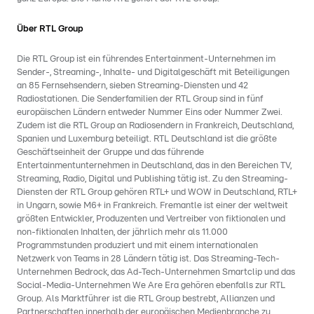
Über RTL Group
Die RTL Group ist ein führendes Entertainment-Unternehmen im
Sender-, Streaming-, Inhalte- und Digitalgeschäft mit Beteiligungen
an 85 Fernsehsendern, sieben Streaming-Diensten und 42
Radiostationen. Die Senderfamilien der RTL Group sind in fünf
europäischen Ländern entweder Nummer Eins oder Nummer Zwei.
Zudem ist die RTL Group an Radiosendern in Frankreich, Deutschland,
Spanien und Luxemburg beteiligt. RTL Deutschland ist die größte
Geschäftseinheit der Gruppe und das führende
Entertainmentunternehmen in Deutschland, das in den Bereichen TV,
Streaming, Radio, Digital und Publishing tätig ist. Zu den Streaming-
Diensten der RTL Group gehören RTL+ und WOW in Deutschland, RTL+
in Ungarn, sowie M6+ in Frankreich. Fremantle ist einer der weltweit
größten Entwickler, Produzenten und Vertreiber von fiktionalen und
non-fiktionalen Inhalten, der jährlich mehr als 11.000
Programmstunden produziert und mit einem internationalen
Netzwerk von Teams in 28 Ländern tätig ist. Das Streaming-Tech-
Unternehmen Bedrock, das Ad-Tech-Unternehmen Smartclip und das
Social-Media-Unternehmen We Are Era gehören ebenfalls zur RTL
Group. Als Marktführer ist die RTL Group bestrebt, Allianzen und
Partnerschaften innerhalb der europäischen Medienbranche zu