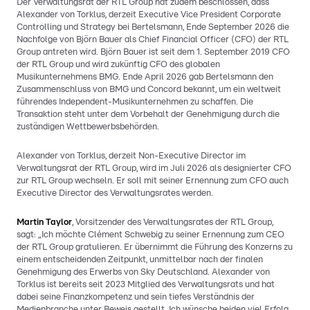
Der Verwaltungsrat der RTL Group hat zudem beschlossen, dass
Alexander von Torklus, derzeit Executive Vice President Corporate
Controlling und Strategy bei Bertelsmann, Ende September 2026 die
Nachfolge von Björn Bauer als Chief Financial Officer (CFO) der RTL
Group antreten wird. Björn Bauer ist seit dem 1. September 2019 CFO
der RTL Group und wird zukünftig CFO des globalen
Musikunternehmens BMG. Ende April 2026 gab Bertelsmann den
Zusammenschluss von BMG und Concord bekannt, um ein weltweit
führendes Independent-Musikunternehmen zu schaffen. Die
Transaktion steht unter dem Vorbehalt der Genehmigung durch die
zuständigen Wettbewerbsbehörden.
Alexander von Torklus, derzeit Non-Executive Director im
Verwaltungsrat der RTL Group, wird im Juli 2026 als designierter CFO
zur RTL Group wechseln. Er soll mit seiner Ernennung zum CFO auch
Executive Director des Verwaltungsrates werden.
Martin Taylor
, Vorsitzender des Verwaltungsrates der RTL Group,
sagt: „Ich möchte Clément Schwebig zu seiner Ernennung zum CEO
der RTL Group gratulieren. Er übernimmt die Führung des Konzerns zu
einem entscheidenden Zeitpunkt, unmittelbar nach der finalen
Genehmigung des Erwerbs von Sky Deutschland. Alexander von
Torklus ist bereits seit 2023 Mitglied des Verwaltungsrats und hat
dabei seine Finanzkompetenz und sein tiefes Verständnis der
Medienbranche unter Beweis gestellt. Ich wünsche beiden viel Erfolg