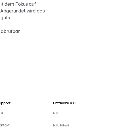
it dem Fokus auf
. Abgerundet wird das
ghts.
 abrufbar.
upport
Entdecke RTL
GB
RTL+
ontakt
RTL News