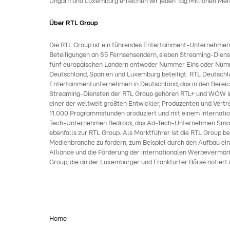
Ungarn und Luxemburg erreichen wir jeden Tag Millionen Men
Über RTL Group
Die RTL Group ist ein führendes Entertainment-Unternehmen i
Beteiligungen an 85 Fernsehsendern, sieben Streaming-Dienst
fünf europäischen Ländern entweder Nummer Eins oder Numme
Deutschland, Spanien und Luxemburg beteiligt. RTL Deutschla
Entertainmentunternehmen in Deutschland, das in den Bereichen
Streaming-Diensten der RTL Group gehören RTL+ und WOW in D
einer der weltweit größten Entwickler, Produzenten und Vertrei
11.000 Programmstunden produziert und mit einem internatio
Tech-Unternehmen Bedrock, das Ad-Tech-Unternehmen Smar
ebenfalls zur RTL Group. Als Marktführer ist die RTL Group b
Medienbranche zu fördern, zum Beispiel durch den Aufbau ei
Alliance und die Förderung der internationalen Werbevermar
Group, die an der Luxemburger und Frankfurter Börse notiert 
Home