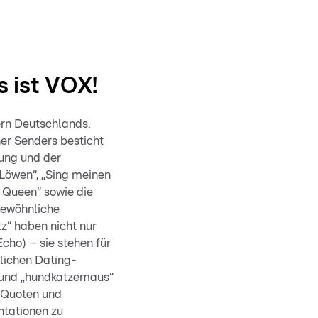
s ist VOX!
ern Deutschlands.
er Senders besticht
tung und der
Löwen“, „Sing meinen
g Queen“ sowie die
gewöhnliche
z“ haben nicht nur
cho) – sie stehen für
glichen Dating-
“ und „hundkatzemaus“
e Quoten und
ntationen zu