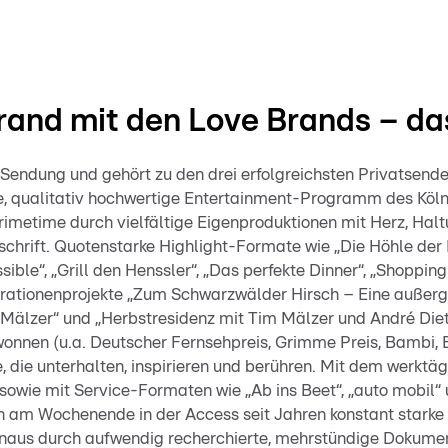
rand mit den Love Brands – da
f Sendung und gehört zu den drei erfolgreichsten Privatsend
te, qualitativ hochwertige Entertainment-Programm des Köln
rimetime durch vielfältige Eigenproduktionen mit Herz, Hal
hrift. Quotenstarke Highlight-Formate wie „Die Höhle der 
sible“, „Grill den Henssler“, „Das perfekte Dinner“, „Shoppin
erationenprojekte „Zum Schwarzwälder Hirsch – Eine außer
älzer“ und „Herbstresidenz mit Tim Mälzer und André Diet
wonnen (u.a. Deutscher Fernsehpreis, Grimme Preis, Bambi, E
 die unterhalten, inspirieren und berühren. Mit dem werktä
 sowie mit Service-Formaten wie „Ab ins Beet“, „auto mobil
h am Wochenende in der Access seit Jahren konstant stark
inaus durch aufwendig recherchierte, mehrstündige Dokume