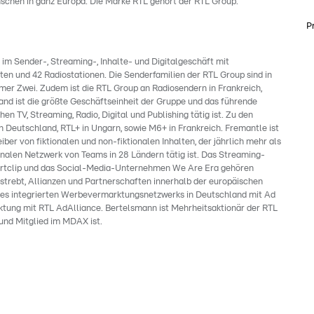
schen in ganz Europa. Die Marke RTL gehört der RTL Group.
P
m Sender-, Streaming-, Inhalte- und Digitalgeschäft mit
en und 42 Radiostationen. Die Senderfamilien der RTL Group sind in
r Zwei. Zudem ist die RTL Group an Radiosendern in Frankreich,
nd ist die größte Geschäftseinheit der Gruppe und das führende
 TV, Streaming, Radio, Digital und Publishing tätig ist. Zu den
eutschland, RTL+ in Ungarn, sowie M6+ in Frankreich. Fremantle ist
ber von fiktionalen und non-fiktionalen Inhalten, der jährlich mehr als
nalen Netzwerk von Teams in 28 Ländern tätig ist. Das Streaming-
tclip und das Social-Media-Unternehmen We Are Era gehören
estrebt, Allianzen und Partnerschaften innerhalb der europäischen
nes integrierten Werbevermarktungsnetzwerks in Deutschland mit Ad
ktung mit RTL AdAlliance. Bertelsmann ist Mehrheitsaktionär der RTL
und Mitglied im MDAX ist.