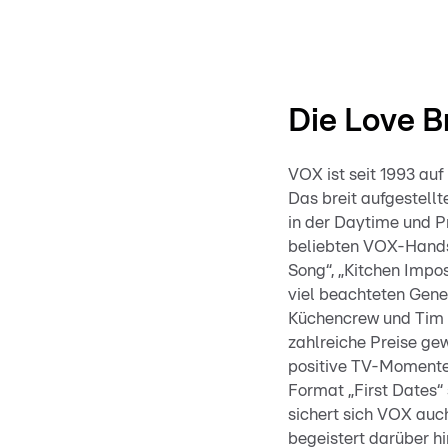
Die Love B
VOX ist seit 1993 au
Das breit aufgestell
in der Daytime und P
beliebten VOX-Handsc
Song“, „Kitchen Impos
viel beachteten Gen
Küchencrew und Tim M
zahlreiche Preise ge
positive TV-Momente,
Format „First Dates“
sichert sich VOX auc
begeistert darüber h