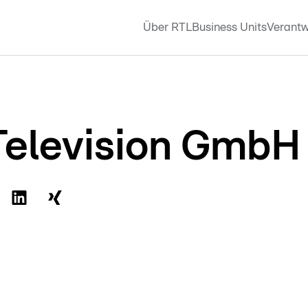
Über RTL
Business Units
Verantw
elevision GmbH