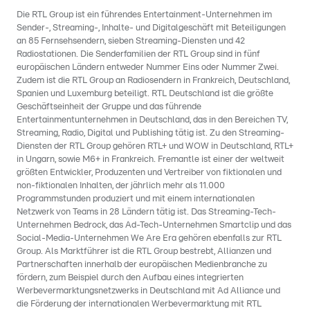
Die RTL Group ist ein führendes Entertainment-Unternehmen im
Sender-, Streaming-, Inhalte- und Digitalgeschäft mit Beteiligungen
an 85 Fernsehsendern, sieben Streaming-Diensten und 42
Radiostationen. Die Senderfamilien der RTL Group sind in fünf
europäischen Ländern entweder Nummer Eins oder Nummer Zwei.
Zudem ist die RTL Group an Radiosendern in Frankreich, Deutschland,
Spanien und Luxemburg beteiligt. RTL Deutschland ist die größte
Geschäftseinheit der Gruppe und das führende
Entertainmentunternehmen in Deutschland, das in den Bereichen TV,
Streaming, Radio, Digital und Publishing tätig ist. Zu den Streaming-
Diensten der RTL Group gehören RTL+ und WOW in Deutschland, RTL+
in Ungarn, sowie M6+ in Frankreich. Fremantle ist einer der weltweit
größten Entwickler, Produzenten und Vertreiber von fiktionalen und
non-fiktionalen Inhalten, der jährlich mehr als 11.000
Programmstunden produziert und mit einem internationalen
Netzwerk von Teams in 28 Ländern tätig ist. Das Streaming-Tech-
Unternehmen Bedrock, das Ad-Tech-Unternehmen Smartclip und das
Social-Media-Unternehmen We Are Era gehören ebenfalls zur RTL
Group. Als Marktführer ist die RTL Group bestrebt, Allianzen und
Partnerschaften innerhalb der europäischen Medienbranche zu
fördern, zum Beispiel durch den Aufbau eines integrierten
Werbevermarktungsnetzwerks in Deutschland mit Ad Alliance und
die Förderung der internationalen Werbevermarktung mit RTL