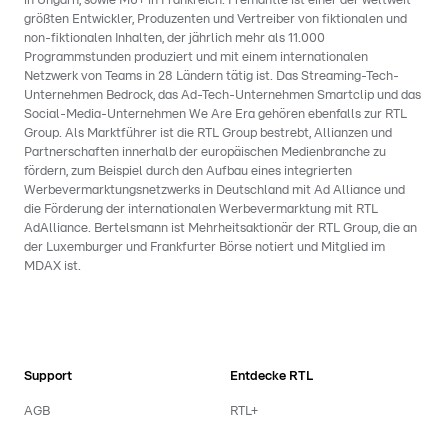
in Ungarn, sowie M6+ in Frankreich. Fremantle ist einer der weltweit
größten Entwickler, Produzenten und Vertreiber von fiktionalen und
non-fiktionalen Inhalten, der jährlich mehr als 11.000
Programmstunden produziert und mit einem internationalen
Netzwerk von Teams in 28 Ländern tätig ist. Das Streaming-Tech-
Unternehmen Bedrock, das Ad-Tech-Unternehmen Smartclip und das
Social-Media-Unternehmen We Are Era gehören ebenfalls zur RTL
Group. Als Marktführer ist die RTL Group bestrebt, Allianzen und
Partnerschaften innerhalb der europäischen Medienbranche zu
fördern, zum Beispiel durch den Aufbau eines integrierten
Werbevermarktungsnetzwerks in Deutschland mit Ad Alliance und
die Förderung der internationalen Werbevermarktung mit RTL
AdAlliance. Bertelsmann ist Mehrheitsaktionär der RTL Group, die an
der Luxemburger und Frankfurter Börse notiert und Mitglied im
MDAX ist.
Support
Entdecke RTL
AGB
RTL+