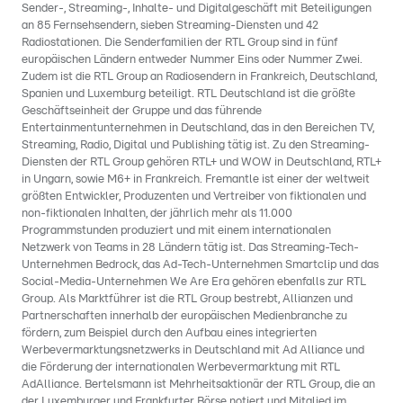
Sender-, Streaming-, Inhalte- und Digitalgeschäft mit Beteiligungen
an 85 Fernsehsendern, sieben Streaming-Diensten und 42
Radiostationen. Die Senderfamilien der RTL Group sind in fünf
europäischen Ländern entweder Nummer Eins oder Nummer Zwei.
Zudem ist die RTL Group an Radiosendern in Frankreich, Deutschland,
Spanien und Luxemburg beteiligt. RTL Deutschland ist die größte
Geschäftseinheit der Gruppe und das führende
Entertainmentunternehmen in Deutschland, das in den Bereichen TV,
Streaming, Radio, Digital und Publishing tätig ist. Zu den Streaming-
Diensten der RTL Group gehören RTL+ und WOW in Deutschland, RTL+
in Ungarn, sowie M6+ in Frankreich. Fremantle ist einer der weltweit
größten Entwickler, Produzenten und Vertreiber von fiktionalen und
non-fiktionalen Inhalten, der jährlich mehr als 11.000
Programmstunden produziert und mit einem internationalen
Netzwerk von Teams in 28 Ländern tätig ist. Das Streaming-Tech-
Unternehmen Bedrock, das Ad-Tech-Unternehmen Smartclip und das
Social-Media-Unternehmen We Are Era gehören ebenfalls zur RTL
Group. Als Marktführer ist die RTL Group bestrebt, Allianzen und
Partnerschaften innerhalb der europäischen Medienbranche zu
fördern, zum Beispiel durch den Aufbau eines integrierten
Werbevermarktungsnetzwerks in Deutschland mit Ad Alliance und
die Förderung der internationalen Werbevermarktung mit RTL
AdAlliance. Bertelsmann ist Mehrheitsaktionär der RTL Group, die an
der Luxemburger und Frankfurter Börse notiert und Mitglied im