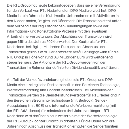
Die RTL Group hat heute bekanntgegeben, dass sie eine Vereinbarung
für den Verkauf von RTL Nederland an DPG Media erzielt hat. DPG
Media ist ein führendes Multimedia-Unternehmen mit Aktivitäten in
den Niederlanden, Belgien und Dänemark. Die Transaktion steht unter
dem Vorbehalt der regulatorischen Genehmigungen sowie der
Informations- und Konsultations-Prozesse mit den jeweiligen
Arbeitnehmervertretungen. Der Abschluss der Transaktion wird
gegen Mitte des Jahres 2024 erwartet. Der Kaufpreis für RTL
1
Nederland
beträgt 1,1 Milliarden Euro, der bei Abschluss der
Transaktion gezahlt wird. Der erwartete Veräußerungsgewinn für die
RTL Group in Höhe von rund 0,8 Milliarden Euro wird weitgehend
steuerfrei sein. Die Aktionäre der RTL Group werden von der
Transaktion im Rahmen der definierten Dividendenpolitik profitieren.
Als Teil der Verkaufsvereinbarung haben die RTL Group und DPG
Media eine strategische Partnerschaft in den Bereichen Technologie,
Werbevermarktung und Content beschlossen: Bei Abschluss der
Transaktion werden die Dienstleistungsverträge für RTL Nederland in
den Bereichen Streaming-Technologie (mit Bedrock), Sende-
Ausspielung (mit BCE) und internationale Werbevermarktung (mit
der RTL AdAlliance) für mindestens drei Jahre verlängert. RTL
Nederland wird darüber hinaus weiterhin mit der Werbetechnologie
der RTL-Group-Tochter Smartclip arbeiten. Für die Dauer von drei
Jahren nach Abschluss der Transaktion erhalten die Senderfamilien