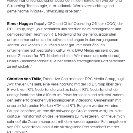
werden wir an europäischen Lösungen in den Bereichen Werbe- und
Streaming-Technologie, internationale Werbevermarktung und
gemeinsame Inhalte-Entwicklung arbeiten.“
Elmar Heggen
, Deputy CEO und Chief Operating Officer (COO) der
RTL Group, sagt: „Wir bedanken uns herzlich beim Management und
dem gesamten Team von RTL Nederland für die herausragenden
unternehmerischen und kreativen Leistungen in den vergangenen
Jahren. Wir kennen DPG Media sehr gut. Mit einer ähnlich
unternehmerisch geprägten Kultur wird DPG Media ein sehr gutes,
neues Zuhause für RTL Nederland sein. Wir freuen uns sehr darauf,
unsere Zusammenarbeit zu einer echten strategischen Partnerschaft
zu entwickeln.“
Christian Van Thillo
, Executive Chairman der DPG Media Group, sagt:
„Wir freuen uns sehr, eine Vereinbarung mit der RTL Group über den
Erwerb von RTL Nederland erzielt zu haben. RTL Nederland ist der
unangefochtene Marktführer im Privatfernsehen und betreibt zudem
den sehr erfolgreichen Streamingdienst Videoland. Gemeinsam mit
unseren führenden Marken VTM und RTL Belgium werden wir eine
Gruppe schaffen, welche die notwendige Größe haben wird, um in die
digitale Transformation des Fernsehens zu investieren. Ich freue mich
sehr auf die Zusammenarbeit mit dem herausragenden Führungsteam
von RTL Nederland und auf die strategische Partnerschaft mit der
RTL Group.“