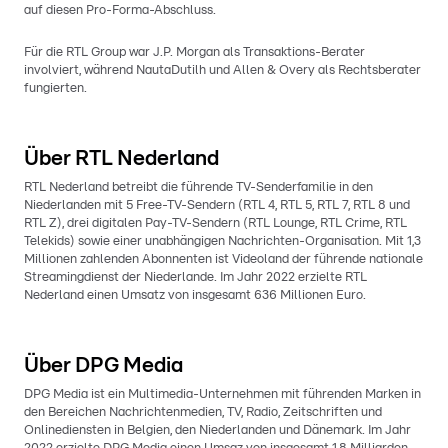
auf diesen Pro-Forma-Abschluss.
Für die RTL Group war J.P. Morgan als Transaktions-Berater
involviert, während NautaDutilh und Allen & Overy als Rechtsberater
fungierten.
Über RTL Nederland
RTL Nederland betreibt die führende TV-Senderfamilie in den
Niederlanden mit 5 Free-TV-Sendern (RTL 4, RTL 5, RTL 7, RTL 8 und
RTL Z), drei digitalen Pay-TV-Sendern (RTL Lounge, RTL Crime, RTL
Telekids) sowie einer unabhängigen Nachrichten-Organisation. Mit 1,3
Millionen zahlenden Abonnenten ist Videoland der führende nationale
Streamingdienst der Niederlande. Im Jahr 2022 erzielte RTL
Nederland einen Umsatz von insgesamt 636 Millionen Euro.
Über DPG Media
DPG Media ist ein Multimedia-Unternehmen mit führenden Marken in
den Bereichen Nachrichtenmedien, TV, Radio, Zeitschriften und
Onlinediensten in Belgien, den Niederlanden und Dänemark. Im Jahr