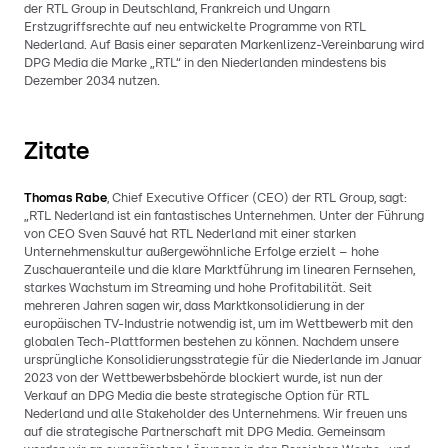
der RTL Group in Deutschland, Frankreich und Ungarn
Erstzugriffsrechte auf neu entwickelte Programme von RTL
Nederland. Auf Basis einer separaten Markenlizenz-Vereinbarung wird
DPG Media die Marke „RTL“ in den Niederlanden mindestens bis
Dezember 2034 nutzen.
Zitate
Thomas Rabe
, Chief Executive Officer (CEO) der RTL Group, sagt:
„RTL Nederland ist ein fantastisches Unternehmen. Unter der Führung
von CEO Sven Sauvé hat RTL Nederland mit einer starken
Unternehmenskultur außergewöhnliche Erfolge erzielt – hohe
Zuschaueranteile und die klare Marktführung im linearen Fernsehen,
starkes Wachstum im Streaming und hohe Profitabilität. Seit
mehreren Jahren sagen wir, dass Marktkonsolidierung in der
europäischen TV-Industrie notwendig ist, um im Wettbewerb mit den
globalen Tech-Plattformen bestehen zu können. Nachdem unsere
ursprüngliche Konsolidierungsstrategie für die Niederlande im Januar
2023 von der Wettbewerbsbehörde blockiert wurde, ist nun der
Verkauf an DPG Media die beste strategische Option für RTL
Nederland und alle Stakeholder des Unternehmens. Wir freuen uns
auf die strategische Partnerschaft mit DPG Media. Gemeinsam