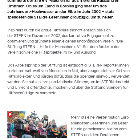
sammelte der STERN Millionen für das frierende Russland im
Umbruch. Ob es um Elend in Bosnien ging oder um das
Jahrhundert-Hochwasser an der Elbe im Jahr 2002 – stets
spendeten die STERN-Leser:innen großzügig, um zu helfen.
Inspiriert durch die große Hilfsbereitschaft entschloss sich
der STERN im Dezember 2003, das karitative Engagement zu
optimieren und gründete einen eigenen unabhängigen Verein: "Die
Stiftung STERN – Hilfe für Menschen e.V.". Seitdem förderte der
Verein zahlreiche Hilfsprojekte im In- und Ausland.
Das Arbeitsprinzip der Stiftung ist einzigartig: STERN-Reporter:innen
berichten weltweit von Menschen in Not, überzeugen sich vor Ort von
Hilfsprojekten und bürgen dafür, dass die Spenden sinnvoll verwendet
werden. Sie nutzen ihre publizistische Stimme, um im STERN das Leid
und Unrecht öffentlich zu machen und über die Stiftung Spenden für
Hilfsbedürftige zu sammeln.
Mehr als eine Viertelmillion Euro
spendeten Leserinnen und Leser
für die gemeinsame Aktion vom
STERN und dem Deutschen