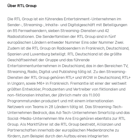
Über RTL Group
Die RTL Group ist ein führendes Entertainment-Unternehmen im
Sender-, Streaming-, Inhalte- und Digitalgeschäft mit Beteiligungen
an 85 Fernsehsendern, sieben Streaming-Diensten und 42
Radiostationen. Die Senderfamilien der RTL Group sind in fünf
europäischen Ländern entweder Nummer Eins oder Nummer Zwei.
Zudem ist die RTL Group an Radiosendern in Frankreich, Deutschland,
Spanien und Luxemburg beteiligt. RTL Deutschland ist die größte
Geschäftseinheit der Gruppe und das führende
Entertainmentunternehmen in Deutschland, das in den Bereichen TV,
Streaming, Radio, Digital und Publishing tätig ist. Zu den Streaming-
Diensten der RTL Group gehören RTL+ und WOW in Deutschland, RTL+
in Ungarn, sowie M6+ in Frankreich. Fremantle ist einer der weltweit
größten Entwickler, Produzenten und Vertreiber von fiktionalen und
non-fiktionalen Inhalten, der jährlich mehr als 11.000
Programmstunden produziert und mit einem internationalen
Netzwerk von Teams in 28 Ländern tätig ist. Das Streaming-Tech-
Unternehmen Bedrock, das Ad-Tech-Unternehmen Smartclip und das
Social-Media-Unternehmen We Are Era gehören ebenfalls zur RTL
Group. Als Marktführer ist die RTL Group bestrebt, Allianzen und
Partnerschaften innerhalb der europäischen Medienbranche zu
fördern, zum Beispiel durch den Aufbau eines integrierten